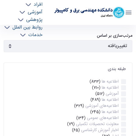
افراد
دانشکده مهندسی برق و کامپیوتر
آموزشی
دانشگاه تهران
پژوهشی
روابط بین الملل
آرشیو اطلاعیه ها - ece- دانشکده مهندسی برق و
خدمات
مرتب‌سازی بر اساس
جذب نیرو
کامپیوتر
طبقه بندی
اطلاعیه ها
(833)
اطلاعیه ها
(710)
آموزشی
(512)
اطلاعیه ها
(489)
اطلاعیه‌های‌ آموزشی
(329)
اطلاعیه ها
(245)
اطلاعیه‌های عمومی
(134)
معاونت تحصیلات تکمیلی
(79)
اخبار آموزش کارشناسی
(65)