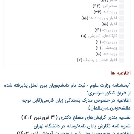
اخبار
(52)
سخنرانیها
(44)
رویدادها
(36)
اخبار و رویداد ها
(15)
اخبار
(15)
روز پروژه
(14)
کارگاه‌های آموزشی
(11)
روز پروژه
(11)
پژوهشی
(11)
رویدادها
(10)
اخبار هوش و رباتیک
(7)
اطلاعیه ها
"بخشنامه وزارت علوم - ثبت نام دانشجويان بين الملل پذيرفته شده
از طريق كنكور سراسری"
اطلاعیه در خصوص مدرک بسندگی زبان فارسی(قابل توجه
دانشجویان بین الملل)
تقسیم بندی گرایش‌های مقطع دکتری
(31 فروردین 1404)
شيوه نامه نگارش پايان نامه/رساله در دانشگاه تهران
اطلاعیه در خصوص ارسال فرم درخواست آموزشی
(دی 1403)