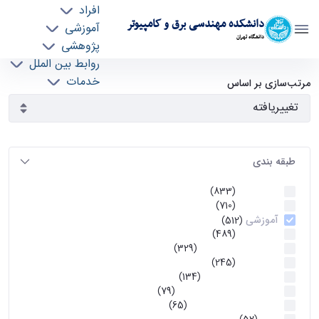
افراد
دانشکده مهندسی برق و کامپیوتر
آموزشی
دانشگاه تهران
پژوهشی
روابط بین الملل
آرشیو اطلاعیه ها - ece- دانشکده مهندسی برق و
خدمات
مرتب‌سازی بر اساس
جذب نیرو
کامپیوتر
طبقه بندی
اطلاعیه ها
(833)
اطلاعیه ها
(710)
آموزشی
(512)
اطلاعیه ها
(489)
اطلاعیه‌های‌ آموزشی
(329)
اطلاعیه ها
(245)
اطلاعیه‌های عمومی
(134)
معاونت تحصیلات تکمیلی
(79)
اخبار آموزش کارشناسی
(65)