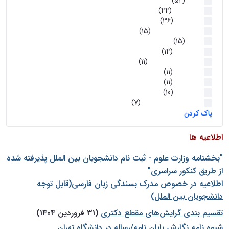
اخبار
(52)
سخنرانیها
(44)
رویدادها
(36)
اخبار و رویداد ها
(15)
اخبار
(15)
روز پروژه
(14)
کارگاه‌های آموزشی
(11)
روز پروژه
(11)
پژوهشی
(11)
رویدادها
(10)
اخبار هوش و رباتیک
(7)
پاک کردن
اطلاعیه ها
"بخشنامه وزارت علوم - ثبت نام دانشجويان بين الملل پذيرفته شده
از طريق كنكور سراسری"
اطلاعیه در خصوص مدرک بسندگی زبان فارسی(قابل توجه
دانشجویان بین الملل)
تقسیم بندی گرایش‌های مقطع دکتری
(31 فروردین 1404)
شيوه نامه نگارش پايان نامه/رساله در دانشگاه تهران