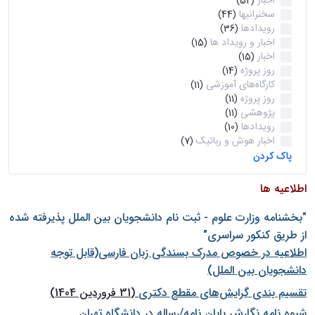
اخبار
(52)
سخنرانیها
(44)
رویدادها
(36)
اخبار و رویداد ها
(15)
اخبار
(15)
روز پروژه
(14)
کارگاه‌های آموزشی
(11)
روز پروژه
(11)
پژوهشی
(11)
رویدادها
(10)
اخبار هوش و رباتیک
(7)
پاک کردن
اطلاعیه ها
"بخشنامه وزارت علوم - ثبت نام دانشجويان بين الملل پذيرفته شده
از طريق كنكور سراسری"
اطلاعیه در خصوص مدرک بسندگی زبان فارسی(قابل توجه
دانشجویان بین الملل)
تقسیم بندی گرایش‌های مقطع دکتری
(31 فروردین 1404)
شيوه نامه نگارش پايان نامه/رساله در دانشگاه تهران