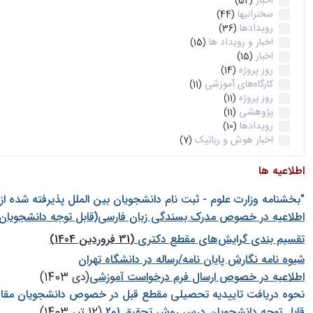
اخبار
(52)
سخنرانیها
(44)
رویدادها
(36)
اخبار و رویداد ها
(15)
اخبار
(15)
روز پروژه
(14)
کارگاه‌های آموزشی
(11)
روز پروژه
(11)
پژوهشی
(11)
رویدادها
(10)
اخبار هوش و رباتیک
(7)
اطلاعیه ها
"بخشنامه وزارت علوم - ثبت نام دانشجويان بين الملل پذيرفته شده ا
اطلاعیه در خصوص مدرک بسندگی زبان فارسی(قابل توجه دانشجویان 
تقسیم بندی گرایش‌های مقطع دکتری
(31 فروردین 1404)
شيوه نامه نگارش پايان نامه/رساله در دانشگاه تهران
اطلاعیه در خصوص ارسال فرم درخواست آموزشی
(دی 1403)
نحوه دریافت تاییدیه تحصیلی مقطع قبل در خصوص دانشجویان مقا
قابل توجه دانشجویان درس روش تحقیق 1و2
(12 تیر 1403)