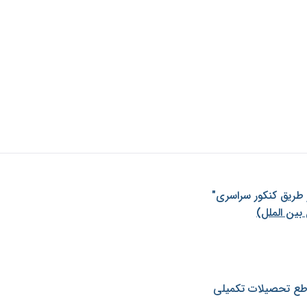
ز طريق كنكور سراسری"
بین الملل)
طع تحصیلات تکمیلی