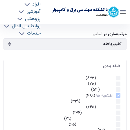
افراد
دانشکده مهندسی برق و کامپیوتر
آموزشی
دانشگاه تهران
پژوهشی
روابط بین الملل
آرشیو اطلاعیه ها - ece- دانشکده مهندسی برق و
خدمات
مرتب‌سازی بر اساس
جذب نیرو
کامپیوتر
طبقه بندی
اطلاعیه ها
(833)
اطلاعیه ها
(710)
آموزشی
(512)
اطلاعیه ها
(489)
اطلاعیه‌های‌ آموزشی
(329)
اطلاعیه ها
(245)
اطلاعیه‌های عمومی
(134)
معاونت تحصیلات تکمیلی
(79)
اخبار آموزش کارشناسی
(65)