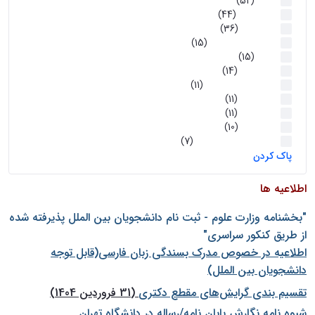
اخبار
(52)
سخنرانیها
(44)
رویدادها
(36)
اخبار و رویداد ها
(15)
اخبار
(15)
روز پروژه
(14)
کارگاه‌های آموزشی
(11)
روز پروژه
(11)
پژوهشی
(11)
رویدادها
(10)
اخبار هوش و رباتیک
(7)
پاک کردن
اطلاعیه ها
"بخشنامه وزارت علوم - ثبت نام دانشجويان بين الملل پذيرفته شده
از طريق كنكور سراسری"
اطلاعیه در خصوص مدرک بسندگی زبان فارسی(قابل توجه
دانشجویان بین الملل)
تقسیم بندی گرایش‌های مقطع دکتری
(31 فروردین 1404)
شيوه نامه نگارش پايان نامه/رساله در دانشگاه تهران