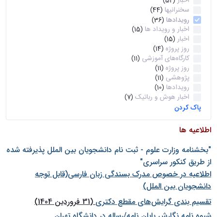
اخبار
(52)
سخنرانیها
(44)
رویدادها
(36)
اخبار و رویداد ها
(15)
اخبار
(15)
روز پروژه
(14)
کارگاه‌های آموزشی
(11)
روز پروژه
(11)
پژوهشی
(11)
رویدادها
(10)
اخبار هوش و رباتیک
(7)
پاک کردن
اطلاعیه ها
"بخشنامه وزارت علوم - ثبت نام دانشجويان بين الملل پذيرفته شده
از طريق كنكور سراسری"
اطلاعیه در خصوص مدرک بسندگی زبان فارسی(قابل توجه
دانشجویان بین الملل)
تقسیم بندی گرایش‌های مقطع دکتری
(31 فروردین 1404)
شيوه نامه نگارش پايان نامه/رساله در دانشگاه تهران