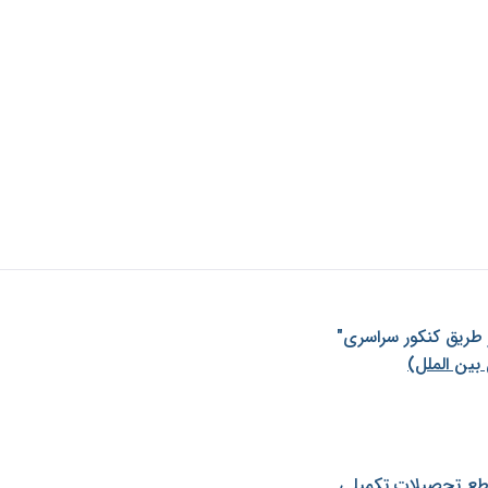
ز طريق كنكور سراسری"
بین الملل)
طع تحصیلات تکمیلی