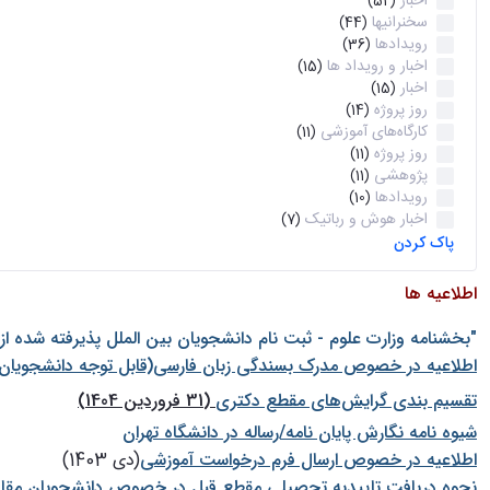
اخبار
(52)
سخنرانیها
(44)
رویدادها
(36)
اخبار و رویداد ها
(15)
اخبار
(15)
روز پروژه
(14)
کارگاه‌های آموزشی
(11)
روز پروژه
(11)
پژوهشی
(11)
رویدادها
(10)
اخبار هوش و رباتیک
(7)
پاک کردن
اطلاعیه ها
"بخشنامه وزارت علوم - ثبت نام دانشجويان بين الملل پذيرفته شده ا
اطلاعیه در خصوص مدرک بسندگی زبان فارسی(قابل توجه دانشجویان 
تقسیم بندی گرایش‌های مقطع دکتری
(31 فروردین 1404)
شيوه نامه نگارش پايان نامه/رساله در دانشگاه تهران
اطلاعیه در خصوص ارسال فرم درخواست آموزشی
(دی 1403)
نحوه دریافت تاییدیه تحصیلی مقطع قبل در خصوص دانشجویان مقا