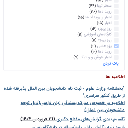
اخبار
(52)
سخنرانیها
(44)
رویدادها
(36)
اخبار و رویداد ها
(15)
اخبار
(15)
روز پروژه
(14)
کارگاه‌های آموزشی
(11)
روز پروژه
(11)
پژوهشی
(11)
رویدادها
(10)
اخبار هوش و رباتیک
(7)
پاک کردن
اطلاعیه ها
"بخشنامه وزارت علوم - ثبت نام دانشجويان بين الملل پذيرفته شده
از طريق كنكور سراسری"
اطلاعیه در خصوص مدرک بسندگی زبان فارسی(قابل توجه
دانشجویان بین الملل)
تقسیم بندی گرایش‌های مقطع دکتری
(31 فروردین 1404)
شيوه نامه نگارش پايان نامه/رساله در دانشگاه تهران