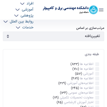
افراد
دانشکده مهندسی برق و کامپیوتر
آموزشی
دانشگاه تهران
پژوهشی
روابط بین الملل
آرشیو اطلاعیه ها - ece- دانشکده مهندسی برق و
خدمات
مرتب‌سازی بر اساس
جذب نیرو
کامپیوتر
طبقه بندی
اطلاعیه ها
(833)
اطلاعیه ها
(710)
آموزشی
(512)
اطلاعیه ها
(489)
اطلاعیه‌های‌ آموزشی
(329)
اطلاعیه ها
(245)
اطلاعیه‌های عمومی
(134)
معاونت تحصیلات تکمیلی
(79)
اخبار آموزش کارشناسی
(65)