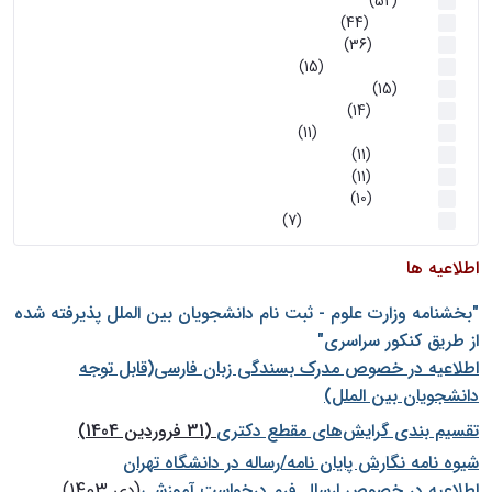
اخبار
(52)
سخنرانیها
(44)
رویدادها
(36)
اخبار و رویداد ها
(15)
اخبار
(15)
روز پروژه
(14)
کارگاه‌های آموزشی
(11)
روز پروژه
(11)
پژوهشی
(11)
رویدادها
(10)
اخبار هوش و رباتیک
(7)
اطلاعیه ها
"بخشنامه وزارت علوم - ثبت نام دانشجويان بين الملل پذيرفته شده
از طريق كنكور سراسری"
اطلاعیه در خصوص مدرک بسندگی زبان فارسی(قابل توجه
دانشجویان بین الملل)
تقسیم بندی گرایش‌های مقطع دکتری
(31 فروردین 1404)
شيوه نامه نگارش پايان نامه/رساله در دانشگاه تهران
اطلاعیه در خصوص ارسال فرم درخواست آموزشی
(دی 1403)