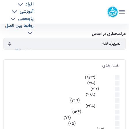
افراد
دانشکده مهندسی برق و کامپیوتر
آموزشی
دانشگاه تهران
پژوهشی
روابط بین الملل
آرشیو اطلاعیه ها - ece- دانشکده مهندسی برق و
خدمات
مرتب‌سازی بر اساس
جذب نیرو
کامپیوتر
طبقه بندی
اطلاعیه ها
(833)
اطلاعیه ها
(710)
آموزشی
(512)
اطلاعیه ها
(489)
اطلاعیه‌های‌ آموزشی
(329)
اطلاعیه ها
(245)
اطلاعیه‌های عمومی
(134)
معاونت تحصیلات تکمیلی
(79)
اخبار آموزش کارشناسی
(65)