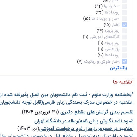
اخبار
(52)
سخنرانیها
(44)
رویدادها
(36)
اخبار و رویداد ها
(15)
اخبار
(15)
روز پروژه
(14)
کارگاه‌های آموزشی
(11)
روز پروژه
(11)
پژوهشی
(11)
رویدادها
(10)
اخبار هوش و رباتیک
(7)
پاک کردن
اطلاعیه ها
"بخشنامه وزارت علوم - ثبت نام دانشجويان بين الملل پذيرفته شده ا
اطلاعیه در خصوص مدرک بسندگی زبان فارسی(قابل توجه دانشجویان 
تقسیم بندی گرایش‌های مقطع دکتری
(31 فروردین 1404)
شيوه نامه نگارش پايان نامه/رساله در دانشگاه تهران
اطلاعیه در خصوص ارسال فرم درخواست آموزشی
(دی 1403)
نحوه دریافت تاییدیه تحصیلی مقطع قبل در خصوص دانشجویان مقا