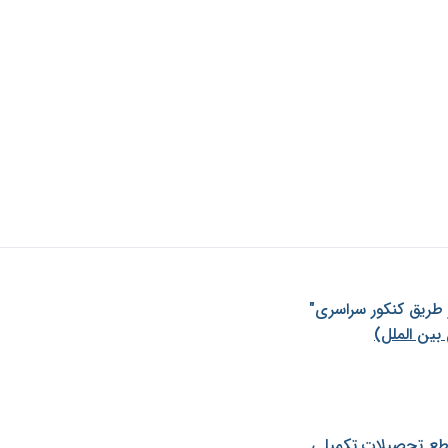
ز طريق كنكور سراسری"
بین الملل)
طع تحصیلات تکمیلی