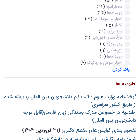
اخبار
(52)
سخنرانیها
(44)
رویدادها
(36)
اخبار و رویداد ها
(15)
اخبار
(15)
روز پروژه
(14)
کارگاه‌های آموزشی
(11)
روز پروژه
(11)
پژوهشی
(11)
رویدادها
(10)
اخبار هوش و رباتیک
(7)
پاک کردن
اطلاعیه ها
"بخشنامه وزارت علوم - ثبت نام دانشجويان بين الملل پذيرفته شده
از طريق كنكور سراسری"
اطلاعیه در خصوص مدرک بسندگی زبان فارسی(قابل توجه
دانشجویان بین الملل)
تقسیم بندی گرایش‌های مقطع دکتری
(31 فروردین 1404)
شيوه نامه نگارش پايان نامه/رساله در دانشگاه تهران