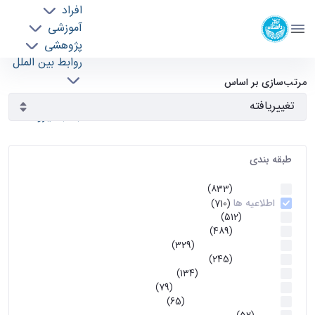
افراد
دانشکده مهندسی برق و کامپیوتر
آموزشی
دانشگاه تهران
پژوهشی
روابط بین الملل
آرشیو اطلاعیه ها - ece- دانشکده مهندسی برق و
خدمات
مرتب‌سازی بر اساس
جذب نیرو
کامپیوتر
طبقه بندی
اطلاعیه ها
(833)
اطلاعیه ها
(710)
آموزشی
(512)
اطلاعیه ها
(489)
اطلاعیه‌های‌ آموزشی
(329)
اطلاعیه ها
(245)
اطلاعیه‌های عمومی
(134)
معاونت تحصیلات تکمیلی
(79)
اخبار آموزش کارشناسی
(65)