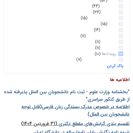
اخبار
(52)
سخنرانیها
(44)
رویدادها
(36)
اخبار و رویداد ها
(15)
اخبار
(15)
روز پروژه
(14)
کارگاه‌های آموزشی
(11)
روز پروژه
(11)
پژوهشی
(11)
رویدادها
(10)
اخبار هوش و رباتیک
(7)
پاک کردن
اطلاعیه ها
"بخشنامه وزارت علوم - ثبت نام دانشجويان بين الملل پذيرفته شده
از طريق كنكور سراسری"
اطلاعیه در خصوص مدرک بسندگی زبان فارسی(قابل توجه
دانشجویان بین الملل)
تقسیم بندی گرایش‌های مقطع دکتری
(31 فروردین 1404)
شيوه نامه نگارش پايان نامه/رساله در دانشگاه تهران