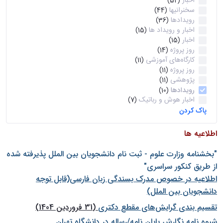
اخبار
(52)
سخنرانیها
(44)
رویدادها
(36)
اخبار و رویداد ها
(15)
اخبار
(15)
روز پروژه
(14)
کارگاه‌های آموزشی
(11)
روز پروژه
(11)
پژوهشی
(11)
رویدادها
(10)
اخبار هوش و رباتیک
(7)
پاک کردن
اطلاعیه ها
"بخشنامه وزارت علوم - ثبت نام دانشجويان بين الملل پذيرفته شده
از طريق كنكور سراسری"
اطلاعیه در خصوص مدرک بسندگی زبان فارسی(قابل توجه
دانشجویان بین الملل)
تقسیم بندی گرایش‌های مقطع دکتری
(31 فروردین 1404)
شيوه نامه نگارش پايان نامه/رساله در دانشگاه تهران