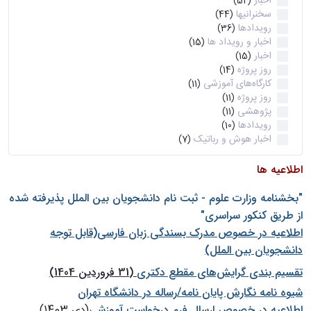
اخبار
(52)
سخنرانیها
(44)
رویدادها
(36)
اخبار و رویداد ها
(15)
اخبار
(15)
روز پروژه
(14)
کارگاه‌های آموزشی
(11)
روز پروژه
(11)
پژوهشی
(11)
رویدادها
(10)
اخبار هوش و رباتیک
(7)
اطلاعیه ها
"بخشنامه وزارت علوم - ثبت نام دانشجويان بين الملل پذيرفته شده
از طريق كنكور سراسری"
اطلاعیه در خصوص مدرک بسندگی زبان فارسی(قابل توجه
دانشجویان بین الملل)
تقسیم بندی گرایش‌های مقطع دکتری
(31 فروردین 1404)
شيوه نامه نگارش پايان نامه/رساله در دانشگاه تهران
اطلاعیه در خصوص ارسال فرم درخواست آموزشی
(دی 1403)