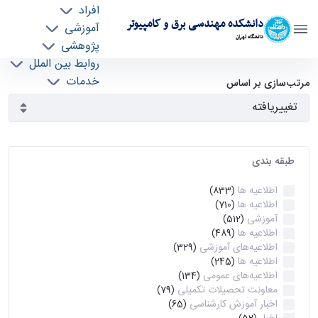
افراد
دانشکده مهندسی برق و کامپیوتر
آموزشی
دانشگاه تهران
پژوهشی
روابط بین الملل
آرشیو اطلاعیه ها - ece- دانشکده مهندسی برق و
خدمات
مرتب‌سازی بر اساس
جذب نیرو
کامپیوتر
طبقه بندی
اطلاعیه ها
(833)
اطلاعیه ها
(710)
آموزشی
(512)
اطلاعیه ها
(489)
اطلاعیه‌های‌ آموزشی
(329)
اطلاعیه ها
(245)
اطلاعیه‌های عمومی
(134)
معاونت تحصیلات تکمیلی
(79)
اخبار آموزش کارشناسی
(65)