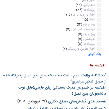
اخبار
(52)
سخنرانیها
(44)
رویدادها
(36)
اخبار و رویداد ها
(15)
اخبار
(15)
روز پروژه
(14)
کارگاه‌های آموزشی
(11)
روز پروژه
(11)
پژوهشی
(11)
رویدادها
(10)
اخبار هوش و رباتیک
(7)
پاک کردن
اطلاعیه ها
"بخشنامه وزارت علوم - ثبت نام دانشجويان بين الملل پذيرفته شده
از طريق كنكور سراسری"
اطلاعیه در خصوص مدرک بسندگی زبان فارسی(قابل توجه
دانشجویان بین الملل)
تقسیم بندی گرایش‌های مقطع دکتری
(31 فروردین 1404)
شيوه نامه نگارش پايان نامه/رساله در دانشگاه تهران