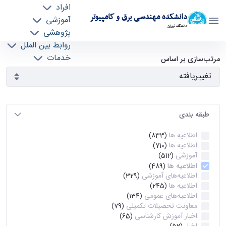
افراد
دانشکده مهندسی برق و کامپیوتر
آموزشی
دانشگاه تهران
پژوهشی
روابط بین الملل
آرشیو اطلاعیه ها - ece- دانشکده مهندسی برق و
خدمات
مرتب‌سازی بر اساس
جذب نیرو
کامپیوتر
طبقه بندی
اطلاعیه ها
(833)
اطلاعیه ها
(710)
آموزشی
(512)
اطلاعیه ها
(489)
اطلاعیه‌های‌ آموزشی
(329)
اطلاعیه ها
(245)
اطلاعیه‌های عمومی
(134)
معاونت تحصیلات تکمیلی
(79)
اخبار آموزش کارشناسی
(65)