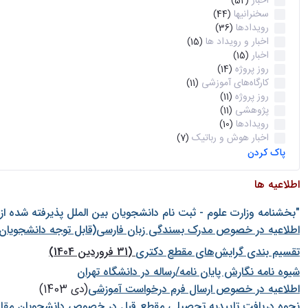
اخبار
(52)
سخنرانیها
(44)
رویدادها
(36)
اخبار و رویداد ها
(15)
اخبار
(15)
روز پروژه
(14)
کارگاه‌های آموزشی
(11)
روز پروژه
(11)
پژوهشی
(11)
رویدادها
(10)
اخبار هوش و رباتیک
(7)
پاک کردن
اطلاعیه ها
"بخشنامه وزارت علوم - ثبت نام دانشجويان بين الملل پذيرفته شده ا
اطلاعیه در خصوص مدرک بسندگی زبان فارسی(قابل توجه دانشجویان 
تقسیم بندی گرایش‌های مقطع دکتری
(31 فروردین 1404)
شيوه نامه نگارش پايان نامه/رساله در دانشگاه تهران
اطلاعیه در خصوص ارسال فرم درخواست آموزشی
(دی 1403)
نحوه دریافت تاییدیه تحصیلی مقطع قبل در خصوص دانشجویان مقا