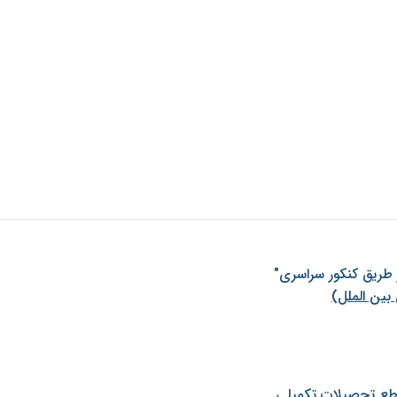
ز طريق كنكور سراسری"
بین الملل)
طع تحصیلات تکمیلی