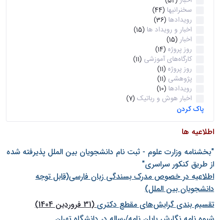
اخبار
(52)
سخنرانیها
(44)
رویدادها
(36)
اخبار و رویداد ها
(15)
اخبار
(15)
روز پروژه
(14)
کارگاه‌های آموزشی
(11)
روز پروژه
(11)
پژوهشی
(11)
رویدادها
(10)
اخبار هوش و رباتیک
(7)
پاک کردن
اطلاعیه ها
"بخشنامه وزارت علوم - ثبت نام دانشجويان بين الملل پذيرفته شده
از طريق كنكور سراسری"
اطلاعیه در خصوص مدرک بسندگی زبان فارسی(قابل توجه
دانشجویان بین الملل)
تقسیم بندی گرایش‌های مقطع دکتری
(31 فروردین 1404)
شيوه نامه نگارش پايان نامه/رساله در دانشگاه تهران