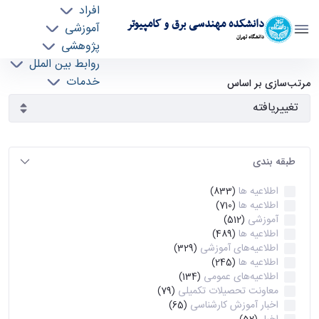
افراد
دانشکده مهندسی برق و کامپیوتر
آموزشی
دانشگاه تهران
پژوهشی
روابط بین الملل
آرشیو اطلاعیه ها - ece- دانشکده مهندسی برق و
خدمات
مرتب‌سازی بر اساس
جذب نیرو
کامپیوتر
طبقه بندی
اطلاعیه ها
(833)
اطلاعیه ها
(710)
آموزشی
(512)
اطلاعیه ها
(489)
اطلاعیه‌های‌ آموزشی
(329)
اطلاعیه ها
(245)
اطلاعیه‌های عمومی
(134)
معاونت تحصیلات تکمیلی
(79)
اخبار آموزش کارشناسی
(65)