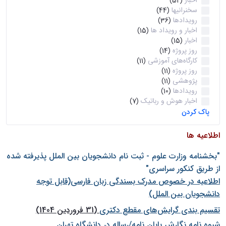
اخبار
(52)
سخنرانیها
(44)
رویدادها
(36)
اخبار و رویداد ها
(15)
اخبار
(15)
روز پروژه
(14)
کارگاه‌های آموزشی
(11)
روز پروژه
(11)
پژوهشی
(11)
رویدادها
(10)
اخبار هوش و رباتیک
(7)
پاک کردن
اطلاعیه ها
"بخشنامه وزارت علوم - ثبت نام دانشجويان بين الملل پذيرفته شده
از طريق كنكور سراسری"
اطلاعیه در خصوص مدرک بسندگی زبان فارسی(قابل توجه
دانشجویان بین الملل)
تقسیم بندی گرایش‌های مقطع دکتری
(31 فروردین 1404)
شيوه نامه نگارش پايان نامه/رساله در دانشگاه تهران