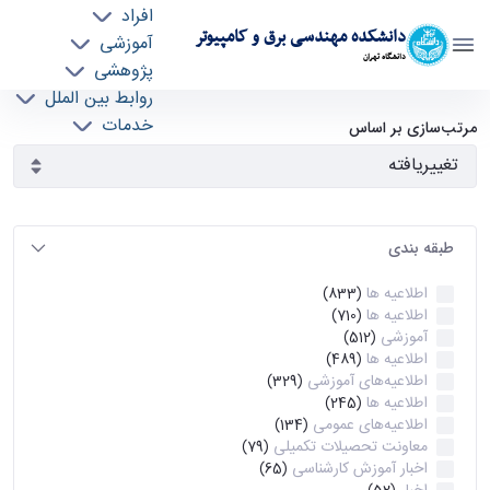
افراد
دانشکده مهندسی برق و کامپیوتر
آموزشی
دانشگاه تهران
پژوهشی
روابط بین الملل
آرشیو اطلاعیه ها - ece- دانشکده مهندسی برق و
خدمات
مرتب‌سازی بر اساس
جذب نیرو
کامپیوتر
طبقه بندی
اطلاعیه ها
(833)
اطلاعیه ها
(710)
آموزشی
(512)
اطلاعیه ها
(489)
اطلاعیه‌های‌ آموزشی
(329)
اطلاعیه ها
(245)
اطلاعیه‌های عمومی
(134)
معاونت تحصیلات تکمیلی
(79)
اخبار آموزش کارشناسی
(65)