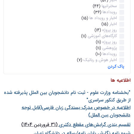
اخبار
(52)
سخنرانیها
(44)
رویدادها
(36)
اخبار و رویداد ها
(15)
اخبار
(15)
روز پروژه
(14)
کارگاه‌های آموزشی
(11)
روز پروژه
(11)
پژوهشی
(11)
رویدادها
(10)
اخبار هوش و رباتیک
(7)
پاک کردن
اطلاعیه ها
"بخشنامه وزارت علوم - ثبت نام دانشجويان بين الملل پذيرفته شده
از طريق كنكور سراسری"
اطلاعیه در خصوص مدرک بسندگی زبان فارسی(قابل توجه
دانشجویان بین الملل)
تقسیم بندی گرایش‌های مقطع دکتری
(31 فروردین 1404)
شيوه نامه نگارش پايان نامه/رساله در دانشگاه تهران