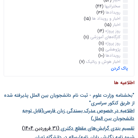
اخبار
(52)
سخنرانیها
(44)
رویدادها
(36)
اخبار و رویداد ها
(15)
اخبار
(15)
روز پروژه
(14)
کارگاه‌های آموزشی
(11)
روز پروژه
(11)
پژوهشی
(11)
رویدادها
(10)
اخبار هوش و رباتیک
(7)
پاک کردن
اطلاعیه ها
"بخشنامه وزارت علوم - ثبت نام دانشجويان بين الملل پذيرفته شده
از طريق كنكور سراسری"
اطلاعیه در خصوص مدرک بسندگی زبان فارسی(قابل توجه
دانشجویان بین الملل)
تقسیم بندی گرایش‌های مقطع دکتری
(31 فروردین 1404)
شيوه نامه نگارش پايان نامه/رساله در دانشگاه تهران