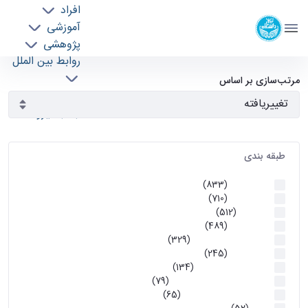
افراد
دانشکده مهندسی برق و کامپیوتر
آموزشی
دانشگاه تهران
پژوهشی
روابط بین الملل
آرشیو اطلاعیه ها - ece- دانشکده مهندسی برق و
خدمات
مرتب‌سازی بر اساس
جذب نیرو
کامپیوتر
طبقه بندی
اطلاعیه ها
(833)
اطلاعیه ها
(710)
آموزشی
(512)
اطلاعیه ها
(489)
اطلاعیه‌های‌ آموزشی
(329)
اطلاعیه ها
(245)
اطلاعیه‌های عمومی
(134)
معاونت تحصیلات تکمیلی
(79)
اخبار آموزش کارشناسی
(65)