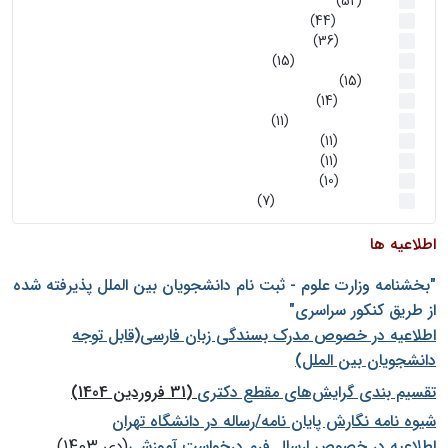
اخبار
(52)
سخنرانیها
(44)
رویدادها
(36)
اخبار و رویداد ها
(15)
اخبار
(15)
روز پروژه
(14)
کارگاه‌های آموزشی
(11)
روز پروژه
(11)
پژوهشی
(11)
رویدادها
(10)
اخبار هوش و رباتیک
(7)
اطلاعیه ها
"بخشنامه وزارت علوم - ثبت نام دانشجويان بين الملل پذيرفته شده
از طريق كنكور سراسری"
اطلاعیه در خصوص مدرک بسندگی زبان فارسی(قابل توجه
دانشجویان بین الملل)
تقسیم بندی گرایش‌های مقطع دکتری
(31 فروردین 1404)
شيوه نامه نگارش پايان نامه/رساله در دانشگاه تهران
اطلاعیه در خصوص ارسال فرم درخواست آموزشی
(دی 1403)