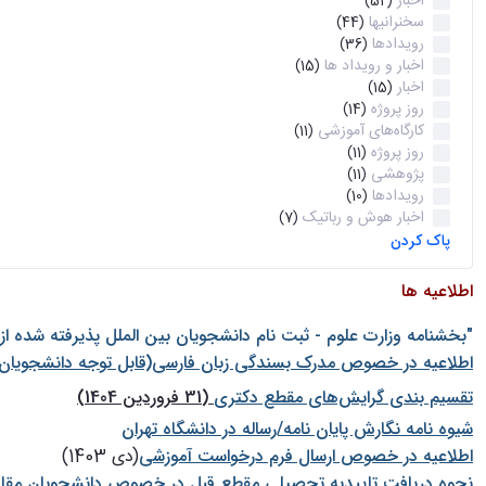
اخبار
(52)
سخنرانیها
(44)
رویدادها
(36)
اخبار و رویداد ها
(15)
اخبار
(15)
روز پروژه
(14)
کارگاه‌های آموزشی
(11)
روز پروژه
(11)
پژوهشی
(11)
رویدادها
(10)
اخبار هوش و رباتیک
(7)
پاک کردن
اطلاعیه ها
"بخشنامه وزارت علوم - ثبت نام دانشجويان بين الملل پذيرفته شده ا
اطلاعیه در خصوص مدرک بسندگی زبان فارسی(قابل توجه دانشجویان 
تقسیم بندی گرایش‌های مقطع دکتری
(31 فروردین 1404)
شيوه نامه نگارش پايان نامه/رساله در دانشگاه تهران
اطلاعیه در خصوص ارسال فرم درخواست آموزشی
(دی 1403)
نحوه دریافت تاییدیه تحصیلی مقطع قبل در خصوص دانشجویان مقا