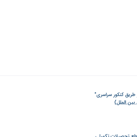
ز طريق كنكور سراسری"
بین الملل)
طع تحصیلات تکمیلی