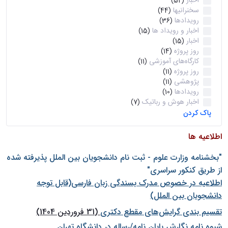
اخبار
(52)
سخنرانیها
(44)
رویدادها
(36)
اخبار و رویداد ها
(15)
اخبار
(15)
روز پروژه
(14)
کارگاه‌های آموزشی
(11)
روز پروژه
(11)
پژوهشی
(11)
رویدادها
(10)
اخبار هوش و رباتیک
(7)
پاک کردن
اطلاعیه ها
"بخشنامه وزارت علوم - ثبت نام دانشجويان بين الملل پذيرفته شده
از طريق كنكور سراسری"
اطلاعیه در خصوص مدرک بسندگی زبان فارسی(قابل توجه
دانشجویان بین الملل)
تقسیم بندی گرایش‌های مقطع دکتری
(31 فروردین 1404)
شيوه نامه نگارش پايان نامه/رساله در دانشگاه تهران