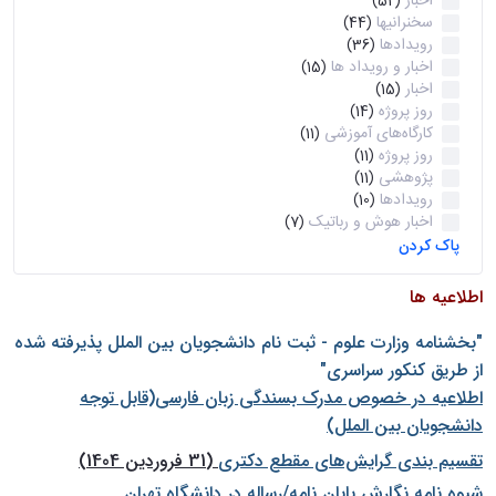
اخبار
(52)
سخنرانیها
(44)
رویدادها
(36)
اخبار و رویداد ها
(15)
اخبار
(15)
روز پروژه
(14)
کارگاه‌های آموزشی
(11)
روز پروژه
(11)
پژوهشی
(11)
رویدادها
(10)
اخبار هوش و رباتیک
(7)
پاک کردن
اطلاعیه ها
"بخشنامه وزارت علوم - ثبت نام دانشجويان بين الملل پذيرفته شده
از طريق كنكور سراسری"
اطلاعیه در خصوص مدرک بسندگی زبان فارسی(قابل توجه
دانشجویان بین الملل)
تقسیم بندی گرایش‌های مقطع دکتری
(31 فروردین 1404)
شيوه نامه نگارش پايان نامه/رساله در دانشگاه تهران