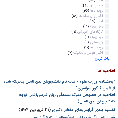
اخبار
(52)
سخنرانیها
(44)
رویدادها
(36)
اخبار و رویداد ها
(15)
اخبار
(15)
روز پروژه
(14)
کارگاه‌های آموزشی
(11)
روز پروژه
(11)
پژوهشی
(11)
رویدادها
(10)
اخبار هوش و رباتیک
(7)
پاک کردن
اطلاعیه ها
"بخشنامه وزارت علوم - ثبت نام دانشجويان بين الملل پذيرفته شده
از طريق كنكور سراسری"
اطلاعیه در خصوص مدرک بسندگی زبان فارسی(قابل توجه
دانشجویان بین الملل)
تقسیم بندی گرایش‌های مقطع دکتری
(31 فروردین 1404)
شيوه نامه نگارش پايان نامه/رساله در دانشگاه تهران