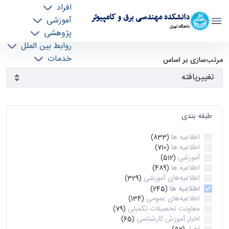
افراد
دانشکده مهندسی برق و کامپیوتر
آموزشی
دانشگاه تهران
پژوهشی
روابط بین الملل
آرشیو اطلاعیه ها - ece- دانشکده مهندسی برق و
خدمات
مرتب‌سازی بر اساس
جذب نیرو
کامپیوتر
طبقه بندی
اطلاعیه ها
(833)
اطلاعیه ها
(710)
آموزشی
(512)
اطلاعیه ها
(489)
اطلاعیه‌های‌ آموزشی
(329)
اطلاعیه ها
(245)
اطلاعیه‌های عمومی
(134)
معاونت تحصیلات تکمیلی
(79)
اخبار آموزش کارشناسی
(65)