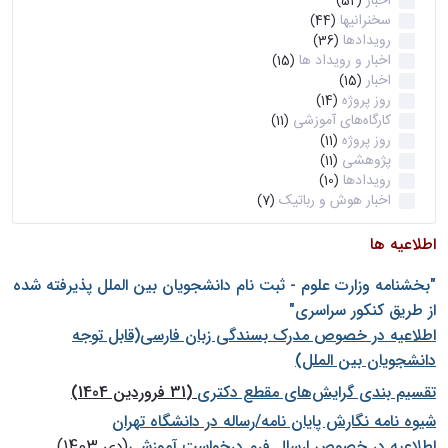
اخبار
(52)
سخنرانیها
(44)
رویدادها
(36)
اخبار و رویداد ها
(15)
اخبار
(15)
روز پروژه
(14)
کارگاه‌های آموزشی
(11)
روز پروژه
(11)
پژوهشی
(11)
رویدادها
(10)
اخبار هوش و رباتیک
(7)
اطلاعیه ها
"بخشنامه وزارت علوم - ثبت نام دانشجويان بين الملل پذيرفته شده
از طريق كنكور سراسری"
اطلاعیه در خصوص مدرک بسندگی زبان فارسی(قابل توجه
دانشجویان بین الملل)
تقسیم بندی گرایش‌های مقطع دکتری
(31 فروردین 1404)
شيوه نامه نگارش پايان نامه/رساله در دانشگاه تهران
اطلاعیه در خصوص ارسال فرم درخواست آموزشی
(دی 1403)