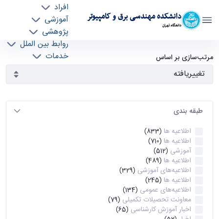
افراد
دانشکده مهندسی برق و کامپیوتر
آموزشی
دانشگاه تهران
پژوهشی
روابط بین الملل
آرشیو اطلاعیه ها - ece- دانشکده مهندسی برق و
خدمات
مرتب‌سازی بر اساس
جذب نیرو
کامپیوتر
طبقه بندی
اطلاعیه ها
(833)
اطلاعیه ها
(710)
آموزشی
(512)
اطلاعیه ها
(489)
اطلاعیه‌های‌ آموزشی
(329)
اطلاعیه ها
(245)
اطلاعیه‌های عمومی
(134)
معاونت تحصیلات تکمیلی
(79)
اخبار آموزش کارشناسی
(65)