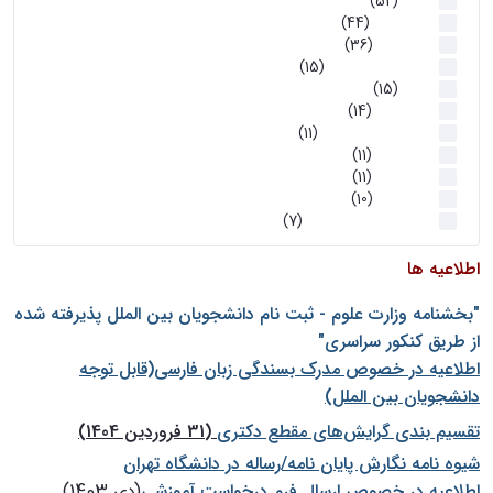
اخبار
(52)
سخنرانیها
(44)
رویدادها
(36)
اخبار و رویداد ها
(15)
اخبار
(15)
روز پروژه
(14)
کارگاه‌های آموزشی
(11)
روز پروژه
(11)
پژوهشی
(11)
رویدادها
(10)
اخبار هوش و رباتیک
(7)
اطلاعیه ها
"بخشنامه وزارت علوم - ثبت نام دانشجويان بين الملل پذيرفته شده
از طريق كنكور سراسری"
اطلاعیه در خصوص مدرک بسندگی زبان فارسی(قابل توجه
دانشجویان بین الملل)
تقسیم بندی گرایش‌های مقطع دکتری
(31 فروردین 1404)
شيوه نامه نگارش پايان نامه/رساله در دانشگاه تهران
اطلاعیه در خصوص ارسال فرم درخواست آموزشی
(دی 1403)