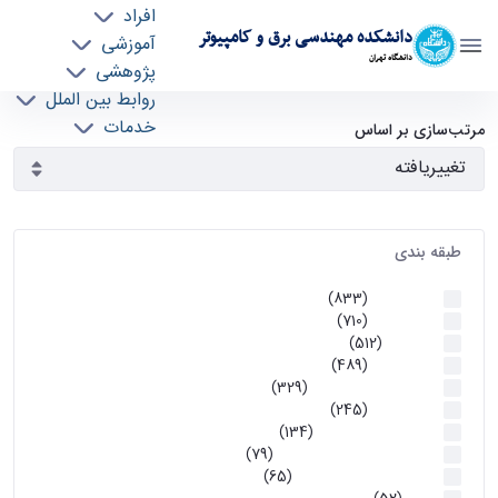
افراد
دانشکده مهندسی برق و کامپیوتر
آموزشی
دانشگاه تهران
پژوهشی
روابط بین الملل
آرشیو اطلاعیه ها - ece- دانشکده مهندسی برق و
خدمات
مرتب‌سازی بر اساس
جذب نیرو
کامپیوتر
طبقه بندی
اطلاعیه ها
(833)
اطلاعیه ها
(710)
آموزشی
(512)
اطلاعیه ها
(489)
اطلاعیه‌های‌ آموزشی
(329)
اطلاعیه ها
(245)
اطلاعیه‌های عمومی
(134)
معاونت تحصیلات تکمیلی
(79)
اخبار آموزش کارشناسی
(65)