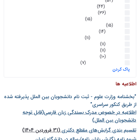
اخبار
(52)
سخنرانیها
(44)
رویدادها
(36)
اخبار و رویداد ها
(15)
اخبار
(15)
روز پروژه
(14)
کارگاه‌های آموزشی
(11)
روز پروژه
(11)
پژوهشی
(11)
رویدادها
(10)
اخبار هوش و رباتیک
(7)
پاک کردن
اطلاعیه ها
"بخشنامه وزارت علوم - ثبت نام دانشجويان بين الملل پذيرفته شده
از طريق كنكور سراسری"
اطلاعیه در خصوص مدرک بسندگی زبان فارسی(قابل توجه
دانشجویان بین الملل)
تقسیم بندی گرایش‌های مقطع دکتری
(31 فروردین 1404)
شيوه نامه نگارش پايان نامه/رساله در دانشگاه تهران