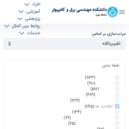
افراد
دانشکده مهندسی برق و کامپیوتر
آموزشی
دانشگاه تهران
پژوهشی
روابط بین الملل
آرشیو اطلاعیه ها - ece- دانشکده مهندسی برق و
خدمات
مرتب‌سازی بر اساس
جذب نیرو
کامپیوتر
طبقه بندی
اطلاعیه ها
(833)
اطلاعیه ها
(710)
آموزشی
(512)
اطلاعیه ها
(489)
اطلاعیه‌های‌ آموزشی
(329)
اطلاعیه ها
(245)
اطلاعیه‌های عمومی
(134)
معاونت تحصیلات تکمیلی
(79)
اخبار آموزش کارشناسی
(65)