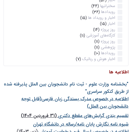
اخبار
(52)
سخنرانیها
(44)
رویدادها
(36)
اخبار و رویداد ها
(15)
اخبار
(15)
روز پروژه
(14)
کارگاه‌های آموزشی
(11)
روز پروژه
(11)
پژوهشی
(11)
رویدادها
(10)
اخبار هوش و رباتیک
(7)
اطلاعیه ها
"بخشنامه وزارت علوم - ثبت نام دانشجويان بين الملل پذيرفته شده
از طريق كنكور سراسری"
اطلاعیه در خصوص مدرک بسندگی زبان فارسی(قابل توجه
دانشجویان بین الملل)
تقسیم بندی گرایش‌های مقطع دکتری
(31 فروردین 1404)
شيوه نامه نگارش پايان نامه/رساله در دانشگاه تهران
اطلاعیه در خصوص ارسال فرم درخواست آموزشی
(دی 1403)