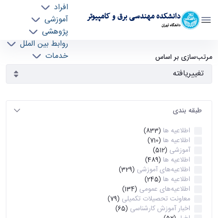
افراد
دانشکده مهندسی برق و کامپیوتر
آموزشی
دانشگاه تهران
پژوهشی
روابط بین الملل
آرشیو اطلاعیه ها - ece- دانشکده مهندسی برق و
خدمات
مرتب‌سازی بر اساس
جذب نیرو
کامپیوتر
طبقه بندی
اطلاعیه ها
(833)
اطلاعیه ها
(710)
آموزشی
(512)
اطلاعیه ها
(489)
اطلاعیه‌های‌ آموزشی
(329)
اطلاعیه ها
(245)
اطلاعیه‌های عمومی
(134)
معاونت تحصیلات تکمیلی
(79)
اخبار آموزش کارشناسی
(65)