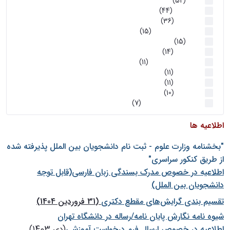
اخبار
(52)
سخنرانیها
(44)
رویدادها
(36)
اخبار و رویداد ها
(15)
اخبار
(15)
روز پروژه
(14)
کارگاه‌های آموزشی
(11)
روز پروژه
(11)
پژوهشی
(11)
رویدادها
(10)
اخبار هوش و رباتیک
(7)
اطلاعیه ها
"بخشنامه وزارت علوم - ثبت نام دانشجويان بين الملل پذيرفته شده
از طريق كنكور سراسری"
اطلاعیه در خصوص مدرک بسندگی زبان فارسی(قابل توجه
دانشجویان بین الملل)
تقسیم بندی گرایش‌های مقطع دکتری
(31 فروردین 1404)
شيوه نامه نگارش پايان نامه/رساله در دانشگاه تهران
اطلاعیه در خصوص ارسال فرم درخواست آموزشی
(دی 1403)