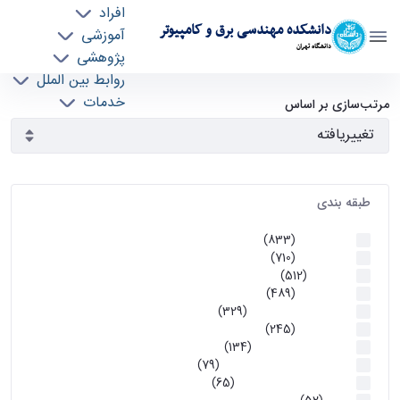
افراد
دانشکده مهندسی برق و کامپیوتر
آموزشی
دانشگاه تهران
پژوهشی
روابط بین الملل
آرشیو اطلاعیه ها - ece- دانشکده مهندسی برق و
خدمات
مرتب‌سازی بر اساس
جذب نیرو
کامپیوتر
طبقه بندی
اطلاعیه ها
(833)
اطلاعیه ها
(710)
آموزشی
(512)
اطلاعیه ها
(489)
اطلاعیه‌های‌ آموزشی
(329)
اطلاعیه ها
(245)
اطلاعیه‌های عمومی
(134)
معاونت تحصیلات تکمیلی
(79)
اخبار آموزش کارشناسی
(65)