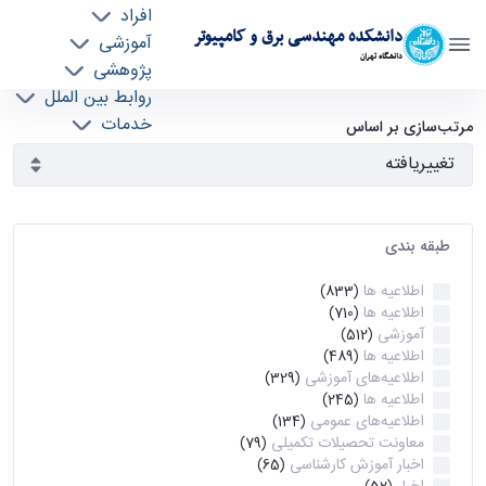
افراد
دانشکده مهندسی برق و کامپیوتر
آموزشی
دانشگاه تهران
پژوهشی
روابط بین الملل
آرشیو اطلاعیه ها - ece- دانشکده مهندسی برق و
خدمات
مرتب‌سازی بر اساس
جذب نیرو
کامپیوتر
طبقه بندی
اطلاعیه ها
(833)
اطلاعیه ها
(710)
آموزشی
(512)
اطلاعیه ها
(489)
اطلاعیه‌های‌ آموزشی
(329)
اطلاعیه ها
(245)
اطلاعیه‌های عمومی
(134)
معاونت تحصیلات تکمیلی
(79)
اخبار آموزش کارشناسی
(65)