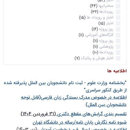
اخبار
(52)
سخنرانیها
(44)
رویدادها
(36)
اخبار و رویداد ها
(15)
اخبار
(15)
روز پروژه
(14)
کارگاه‌های آموزشی
(11)
روز پروژه
(11)
پژوهشی
(11)
رویدادها
(10)
اخبار هوش و رباتیک
(7)
اطلاعیه ها
"بخشنامه وزارت علوم - ثبت نام دانشجويان بين الملل پذيرفته شده
از طريق كنكور سراسری"
اطلاعیه در خصوص مدرک بسندگی زبان فارسی(قابل توجه
دانشجویان بین الملل)
تقسیم بندی گرایش‌های مقطع دکتری
(31 فروردین 1404)
شيوه نامه نگارش پايان نامه/رساله در دانشگاه تهران
اطلاعیه در خصوص ارسال فرم درخواست آموزشی
(دی 1403)