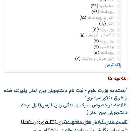
اخبار
(52)
سخنرانیها
(44)
رویدادها
(36)
اخبار و رویداد ها
(15)
اخبار
(15)
روز پروژه
(14)
کارگاه‌های آموزشی
(11)
روز پروژه
(11)
پژوهشی
(11)
رویدادها
(10)
اخبار هوش و رباتیک
(7)
پاک کردن
اطلاعیه ها
"بخشنامه وزارت علوم - ثبت نام دانشجويان بين الملل پذيرفته شده
از طريق كنكور سراسری"
اطلاعیه در خصوص مدرک بسندگی زبان فارسی(قابل توجه
دانشجویان بین الملل)
تقسیم بندی گرایش‌های مقطع دکتری
(31 فروردین 1404)
شيوه نامه نگارش پايان نامه/رساله در دانشگاه تهران