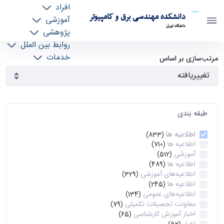
افراد
دانشکده مهندسی برق و کامپیوتر
آموزشی
دانشگاه تهران
پژوهشی
روابط بین الملل
آرشیو اطلاعیه ها - ece- دانشکده مهندسی برق و
خدمات
مرتب‌سازی بر اساس
جذب نیرو
کامپیوتر
طبقه بندی
اطلاعیه ها
(833)
اطلاعیه ها
(710)
آموزشی
(512)
اطلاعیه ها
(489)
اطلاعیه‌های‌ آموزشی
(329)
اطلاعیه ها
(245)
اطلاعیه‌های عمومی
(134)
معاونت تحصیلات تکمیلی
(79)
اخبار آموزش کارشناسی
(65)