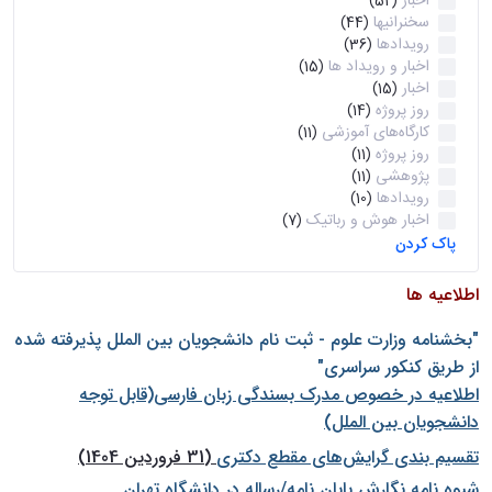
اخبار
(52)
سخنرانیها
(44)
رویدادها
(36)
اخبار و رویداد ها
(15)
اخبار
(15)
روز پروژه
(14)
کارگاه‌های آموزشی
(11)
روز پروژه
(11)
پژوهشی
(11)
رویدادها
(10)
اخبار هوش و رباتیک
(7)
پاک کردن
اطلاعیه ها
"بخشنامه وزارت علوم - ثبت نام دانشجويان بين الملل پذيرفته شده
از طريق كنكور سراسری"
اطلاعیه در خصوص مدرک بسندگی زبان فارسی(قابل توجه
دانشجویان بین الملل)
تقسیم بندی گرایش‌های مقطع دکتری
(31 فروردین 1404)
شيوه نامه نگارش پايان نامه/رساله در دانشگاه تهران