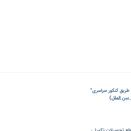
ز طريق كنكور سراسری"
بین الملل)
طع تحصیلات تکمیلی