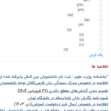
اخبار
(52)
سخنرانیها
(44)
رویدادها
(36)
اخبار و رویداد ها
(15)
اخبار
(15)
روز پروژه
(14)
کارگاه‌های آموزشی
(11)
روز پروژه
(11)
پژوهشی
(11)
رویدادها
(10)
اخبار هوش و رباتیک
(7)
پاک کردن
اطلاعیه ها
"بخشنامه وزارت علوم - ثبت نام دانشجويان بين الملل پذيرفته شده ا
اطلاعیه در خصوص مدرک بسندگی زبان فارسی(قابل توجه دانشجویان 
تقسیم بندی گرایش‌های مقطع دکتری
(31 فروردین 1404)
شيوه نامه نگارش پايان نامه/رساله در دانشگاه تهران
اطلاعیه در خصوص ارسال فرم درخواست آموزشی
(دی 1403)
نحوه دریافت تاییدیه تحصیلی مقطع قبل در خصوص دانشجویان مقا