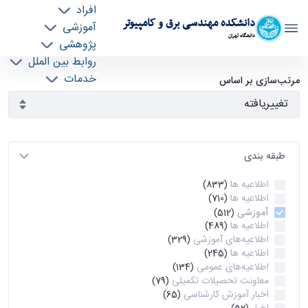
افراد
دانشکده مهندسی برق و کامپیوتر
آموزشی
دانشگاه تهران
پژوهشی
روابط بین الملل
آرشیو اطلاعیه ها - ece- دانشکده مهندسی برق و
خدمات
مرتب‌سازی بر اساس
جذب نیرو
کامپیوتر
طبقه بندی
اطلاعیه ها
(833)
اطلاعیه ها
(710)
آموزشی
(512)
اطلاعیه ها
(489)
اطلاعیه‌های‌ آموزشی
(329)
اطلاعیه ها
(245)
اطلاعیه‌های عمومی
(134)
معاونت تحصیلات تکمیلی
(79)
اخبار آموزش کارشناسی
(65)