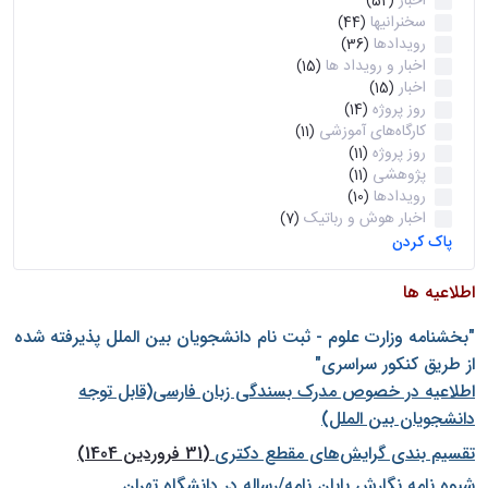
اخبار
(52)
سخنرانیها
(44)
رویدادها
(36)
اخبار و رویداد ها
(15)
اخبار
(15)
روز پروژه
(14)
کارگاه‌های آموزشی
(11)
روز پروژه
(11)
پژوهشی
(11)
رویدادها
(10)
اخبار هوش و رباتیک
(7)
پاک کردن
اطلاعیه ها
"بخشنامه وزارت علوم - ثبت نام دانشجويان بين الملل پذيرفته شده
از طريق كنكور سراسری"
اطلاعیه در خصوص مدرک بسندگی زبان فارسی(قابل توجه
دانشجویان بین الملل)
تقسیم بندی گرایش‌های مقطع دکتری
(31 فروردین 1404)
شيوه نامه نگارش پايان نامه/رساله در دانشگاه تهران