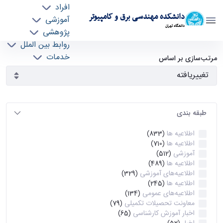
افراد
دانشکده مهندسی برق و کامپیوتر
آموزشی
دانشگاه تهران
پژوهشی
روابط بین الملل
آرشیو اطلاعیه ها - ece- دانشکده مهندسی برق و
خدمات
مرتب‌سازی بر اساس
جذب نیرو
کامپیوتر
طبقه بندی
اطلاعیه ها
(833)
اطلاعیه ها
(710)
آموزشی
(512)
اطلاعیه ها
(489)
اطلاعیه‌های‌ آموزشی
(329)
اطلاعیه ها
(245)
اطلاعیه‌های عمومی
(134)
معاونت تحصیلات تکمیلی
(79)
اخبار آموزش کارشناسی
(65)