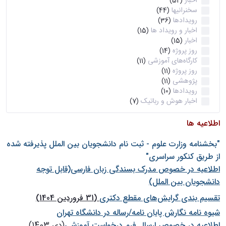
اخبار
(52)
سخنرانیها
(44)
رویدادها
(36)
اخبار و رویداد ها
(15)
اخبار
(15)
روز پروژه
(14)
کارگاه‌های آموزشی
(11)
روز پروژه
(11)
پژوهشی
(11)
رویدادها
(10)
اخبار هوش و رباتیک
(7)
اطلاعیه ها
"بخشنامه وزارت علوم - ثبت نام دانشجويان بين الملل پذيرفته شده
از طريق كنكور سراسری"
اطلاعیه در خصوص مدرک بسندگی زبان فارسی(قابل توجه
دانشجویان بین الملل)
تقسیم بندی گرایش‌های مقطع دکتری
(31 فروردین 1404)
شيوه نامه نگارش پايان نامه/رساله در دانشگاه تهران
اطلاعیه در خصوص ارسال فرم درخواست آموزشی
(دی 1403)