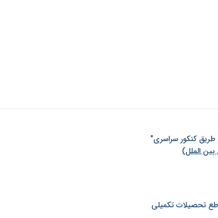
ز طريق كنكور سراسری"
بین الملل)
طع تحصیلات تکمیلی