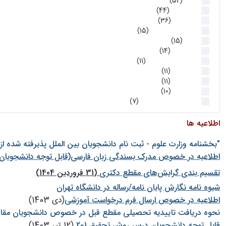
اخبار
(52)
سخنرانیها
(44)
رویدادها
(36)
اخبار و رویداد ها
(15)
اخبار
(15)
روز پروژه
(14)
کارگاه‌های آموزشی
(11)
روز پروژه
(11)
پژوهشی
(11)
رویدادها
(10)
اخبار هوش و رباتیک
(7)
اطلاعیه ها
"بخشنامه وزارت علوم - ثبت نام دانشجويان بين الملل پذيرفته شده ا
اطلاعیه در خصوص مدرک بسندگی زبان فارسی(قابل توجه دانشجویان 
تقسیم بندی گرایش‌های مقطع دکتری
(31 فروردین 1404)
شيوه نامه نگارش پايان نامه/رساله در دانشگاه تهران
اطلاعیه در خصوص ارسال فرم درخواست آموزشی
(دی 1403)
نحوه دریافت تاییدیه تحصیلی مقطع قبل در خصوص دانشجویان مقا
قابل توجه دانشجویان درس روش تحقیق 1و2
(12 تیر 1403)