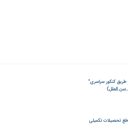
ز طريق كنكور سراسری"
بین الملل)
طع تحصیلات تکمیلی