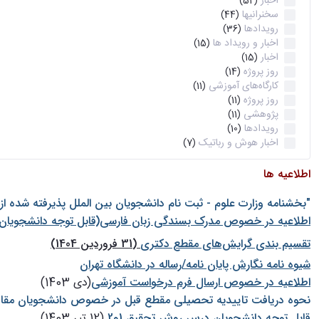
اخبار
(52)
سخنرانیها
(44)
رویدادها
(36)
اخبار و رویداد ها
(15)
اخبار
(15)
روز پروژه
(14)
کارگاه‌های آموزشی
(11)
روز پروژه
(11)
پژوهشی
(11)
رویدادها
(10)
اخبار هوش و رباتیک
(7)
اطلاعیه ها
"بخشنامه وزارت علوم - ثبت نام دانشجويان بين الملل پذيرفته شده ا
اطلاعیه در خصوص مدرک بسندگی زبان فارسی(قابل توجه دانشجویان 
تقسیم بندی گرایش‌های مقطع دکتری
(31 فروردین 1404)
شيوه نامه نگارش پايان نامه/رساله در دانشگاه تهران
اطلاعیه در خصوص ارسال فرم درخواست آموزشی
(دی 1403)
نحوه دریافت تاییدیه تحصیلی مقطع قبل در خصوص دانشجویان مقا
قابل توجه دانشجویان درس روش تحقیق 1و2
(12 تیر 1403)