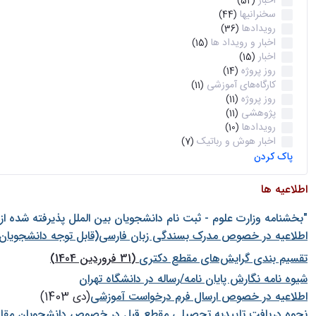
اخبار
(52)
سخنرانیها
(44)
رویدادها
(36)
اخبار و رویداد ها
(15)
اخبار
(15)
روز پروژه
(14)
کارگاه‌های آموزشی
(11)
روز پروژه
(11)
پژوهشی
(11)
رویدادها
(10)
اخبار هوش و رباتیک
(7)
پاک کردن
اطلاعیه ها
"بخشنامه وزارت علوم - ثبت نام دانشجويان بين الملل پذيرفته شده ا
اطلاعیه در خصوص مدرک بسندگی زبان فارسی(قابل توجه دانشجویان 
تقسیم بندی گرایش‌های مقطع دکتری
(31 فروردین 1404)
شيوه نامه نگارش پايان نامه/رساله در دانشگاه تهران
اطلاعیه در خصوص ارسال فرم درخواست آموزشی
(دی 1403)
نحوه دریافت تاییدیه تحصیلی مقطع قبل در خصوص دانشجویان مقا