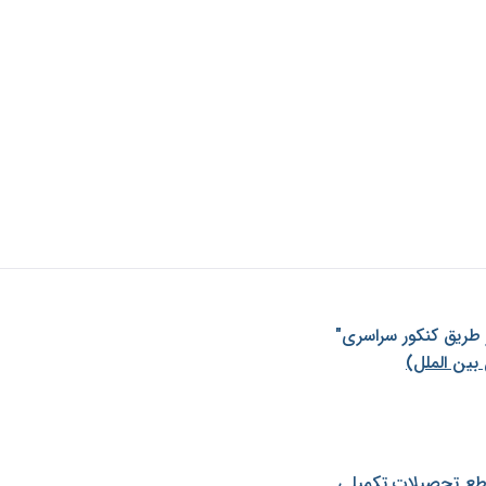
ز طريق كنكور سراسری"
بین الملل)
طع تحصیلات تکمیلی