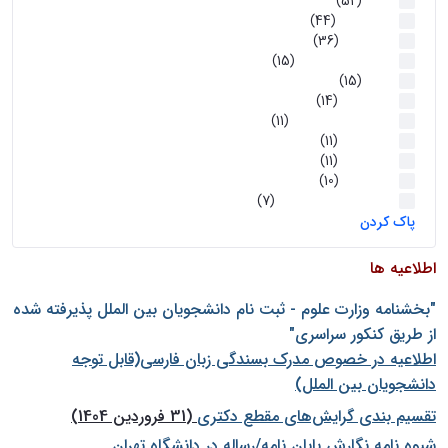
اخبار
(52)
سخنرانیها
(44)
رویدادها
(36)
اخبار و رویداد ها
(15)
اخبار
(15)
روز پروژه
(14)
کارگاه‌های آموزشی
(11)
روز پروژه
(11)
پژوهشی
(11)
رویدادها
(10)
اخبار هوش و رباتیک
(7)
پاک کردن
اطلاعیه ها
"بخشنامه وزارت علوم - ثبت نام دانشجويان بين الملل پذيرفته شده
از طريق كنكور سراسری"
اطلاعیه در خصوص مدرک بسندگی زبان فارسی(قابل توجه
دانشجویان بین الملل)
تقسیم بندی گرایش‌های مقطع دکتری
(31 فروردین 1404)
شيوه نامه نگارش پايان نامه/رساله در دانشگاه تهران