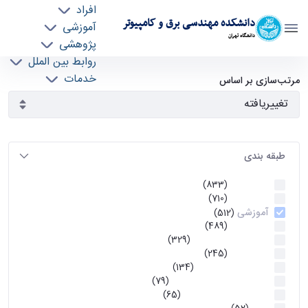
افراد
دانشکده مهندسی برق و کامپیوتر
آموزشی
دانشگاه تهران
پژوهشی
روابط بین الملل
آرشیو اطلاعیه ها - ece- دانشکده مهندسی برق و
خدمات
مرتب‌سازی بر اساس
جذب نیرو
کامپیوتر
طبقه بندی
اطلاعیه ها
(833)
اطلاعیه ها
(710)
آموزشی
(512)
اطلاعیه ها
(489)
اطلاعیه‌های‌ آموزشی
(329)
اطلاعیه ها
(245)
اطلاعیه‌های عمومی
(134)
معاونت تحصیلات تکمیلی
(79)
اخبار آموزش کارشناسی
(65)