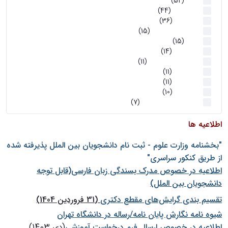
اخبار
(52)
سخنرانیها
(44)
رویدادها
(36)
اخبار و رویداد ها
(15)
اخبار
(15)
روز پروژه
(14)
کارگاه‌های آموزشی
(11)
روز پروژه
(11)
پژوهشی
(11)
رویدادها
(10)
اخبار هوش و رباتیک
(7)
اطلاعیه ها
"بخشنامه وزارت علوم - ثبت نام دانشجويان بين الملل پذيرفته شده
از طريق كنكور سراسری"
اطلاعیه در خصوص مدرک بسندگی زبان فارسی(قابل توجه
دانشجویان بین الملل)
تقسیم بندی گرایش‌های مقطع دکتری
(31 فروردین 1404)
شيوه نامه نگارش پايان نامه/رساله در دانشگاه تهران
اطلاعیه در خصوص ارسال فرم درخواست آموزشی
(دی 1403)