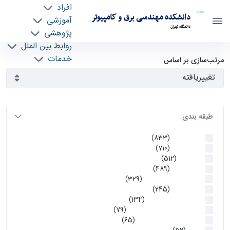
افراد
دانشکده مهندسی برق و کامپیوتر
آموزشی
دانشگاه تهران
پژوهشی
روابط بین الملل
آرشیو اطلاعیه ها - ece- دانشکده مهندسی برق و
خدمات
مرتب‌سازی بر اساس
جذب نیرو
کامپیوتر
طبقه بندی
اطلاعیه ها
(833)
اطلاعیه ها
(710)
آموزشی
(512)
اطلاعیه ها
(489)
اطلاعیه‌های‌ آموزشی
(329)
اطلاعیه ها
(245)
اطلاعیه‌های عمومی
(134)
معاونت تحصیلات تکمیلی
(79)
اخبار آموزش کارشناسی
(65)