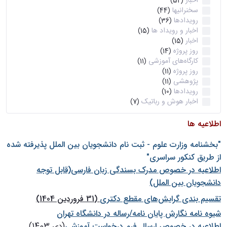
اخبار
(52)
سخنرانیها
(44)
رویدادها
(36)
اخبار و رویداد ها
(15)
اخبار
(15)
روز پروژه
(14)
کارگاه‌های آموزشی
(11)
روز پروژه
(11)
پژوهشی
(11)
رویدادها
(10)
اخبار هوش و رباتیک
(7)
اطلاعیه ها
"بخشنامه وزارت علوم - ثبت نام دانشجويان بين الملل پذيرفته شده
از طريق كنكور سراسری"
اطلاعیه در خصوص مدرک بسندگی زبان فارسی(قابل توجه
دانشجویان بین الملل)
تقسیم بندی گرایش‌های مقطع دکتری
(31 فروردین 1404)
شيوه نامه نگارش پايان نامه/رساله در دانشگاه تهران
اطلاعیه در خصوص ارسال فرم درخواست آموزشی
(دی 1403)