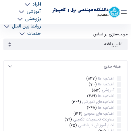
افراد
دانشکده مهندسی برق و کامپیوتر
آموزشی
دانشگاه تهران
پژوهشی
روابط بین الملل
آرشیو اطلاعیه ها - ece- دانشکده مهندسی برق و
خدمات
مرتب‌سازی بر اساس
جذب نیرو
کامپیوتر
طبقه بندی
اطلاعیه ها
(833)
اطلاعیه ها
(710)
آموزشی
(512)
اطلاعیه ها
(489)
اطلاعیه‌های‌ آموزشی
(329)
اطلاعیه ها
(245)
اطلاعیه‌های عمومی
(134)
معاونت تحصیلات تکمیلی
(79)
اخبار آموزش کارشناسی
(65)