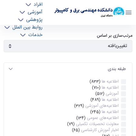
افراد
دانشکده مهندسی برق و کامپیوتر
آموزشی
دانشگاه تهران
پژوهشی
روابط بین الملل
آرشیو اطلاعیه ها - ece- دانشکده مهندسی برق و
خدمات
مرتب‌سازی بر اساس
جذب نیرو
کامپیوتر
طبقه بندی
اطلاعیه ها
(833)
اطلاعیه ها
(710)
آموزشی
(512)
اطلاعیه ها
(489)
اطلاعیه‌های‌ آموزشی
(329)
اطلاعیه ها
(245)
اطلاعیه‌های عمومی
(134)
معاونت تحصیلات تکمیلی
(79)
اخبار آموزش کارشناسی
(65)