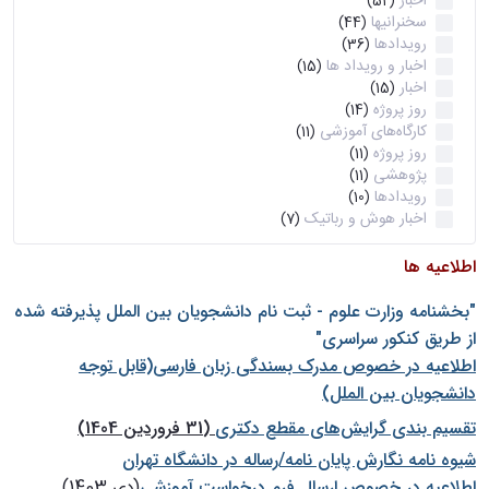
اخبار
(52)
سخنرانیها
(44)
رویدادها
(36)
اخبار و رویداد ها
(15)
اخبار
(15)
روز پروژه
(14)
کارگاه‌های آموزشی
(11)
روز پروژه
(11)
پژوهشی
(11)
رویدادها
(10)
اخبار هوش و رباتیک
(7)
اطلاعیه ها
"بخشنامه وزارت علوم - ثبت نام دانشجويان بين الملل پذيرفته شده
از طريق كنكور سراسری"
اطلاعیه در خصوص مدرک بسندگی زبان فارسی(قابل توجه
دانشجویان بین الملل)
تقسیم بندی گرایش‌های مقطع دکتری
(31 فروردین 1404)
شيوه نامه نگارش پايان نامه/رساله در دانشگاه تهران
اطلاعیه در خصوص ارسال فرم درخواست آموزشی
(دی 1403)