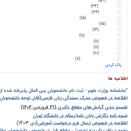
اخبار
(52)
سخنرانیها
(44)
رویدادها
(36)
اخبار و رویداد ها
(15)
اخبار
(15)
روز پروژه
(14)
کارگاه‌های آموزشی
(11)
روز پروژه
(11)
پژوهشی
(11)
رویدادها
(10)
اخبار هوش و رباتیک
(7)
پاک کردن
اطلاعیه ها
"بخشنامه وزارت علوم - ثبت نام دانشجويان بين الملل پذيرفته شده ا
اطلاعیه در خصوص مدرک بسندگی زبان فارسی(قابل توجه دانشجویان 
تقسیم بندی گرایش‌های مقطع دکتری
(31 فروردین 1404)
شيوه نامه نگارش پايان نامه/رساله در دانشگاه تهران
اطلاعیه در خصوص ارسال فرم درخواست آموزشی
(دی 1403)
نحوه دریافت تاییدیه تحصیلی مقطع قبل در خصوص دانشجویان مقا