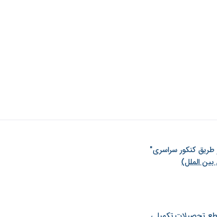
ز طريق كنكور سراسری"
بین الملل)
طع تحصیلات تکمیلی