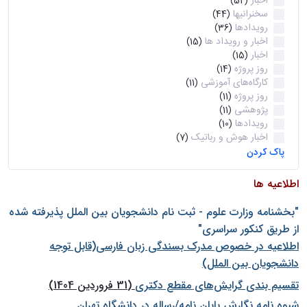
اخبار
(52)
سخنرانیها
(44)
رویدادها
(36)
اخبار و رویداد ها
(15)
اخبار
(15)
روز پروژه
(14)
کارگاه‌های آموزشی
(11)
روز پروژه
(11)
پژوهشی
(11)
رویدادها
(10)
اخبار هوش و رباتیک
(7)
پاک کردن
اطلاعیه ها
"بخشنامه وزارت علوم - ثبت نام دانشجويان بين الملل پذيرفته شده
از طريق كنكور سراسری"
اطلاعیه در خصوص مدرک بسندگی زبان فارسی(قابل توجه
دانشجویان بین الملل)
تقسیم بندی گرایش‌های مقطع دکتری
(31 فروردین 1404)
شيوه نامه نگارش پايان نامه/رساله در دانشگاه تهران