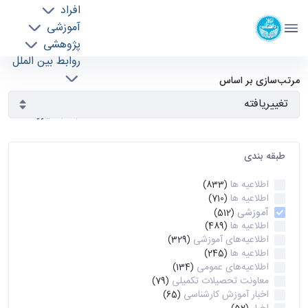
افراد
دانشکده مهندسی برق و کامپیوتر
آموزشی
دانشگاه تهران
پژوهشی
روابط بین الملل
آرشیو اطلاعیه ها - ece- دانشکده مهندسی برق و
خدمات
مرتب‌سازی بر اساس
جذب نیرو
کامپیوتر
طبقه بندی
اطلاعیه ها
(833)
اطلاعیه ها
(710)
آموزشی
(512)
اطلاعیه ها
(489)
اطلاعیه‌های‌ آموزشی
(329)
اطلاعیه ها
(245)
اطلاعیه‌های عمومی
(134)
معاونت تحصیلات تکمیلی
(79)
اخبار آموزش کارشناسی
(65)