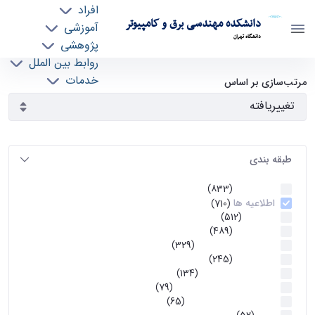
افراد
دانشکده مهندسی برق و کامپیوتر
آموزشی
دانشگاه تهران
پژوهشی
روابط بین الملل
آرشیو اطلاعیه ها - ece- دانشکده مهندسی برق و
خدمات
مرتب‌سازی بر اساس
جذب نیرو
کامپیوتر
طبقه بندی
اطلاعیه ها
(833)
اطلاعیه ها
(710)
آموزشی
(512)
اطلاعیه ها
(489)
اطلاعیه‌های‌ آموزشی
(329)
اطلاعیه ها
(245)
اطلاعیه‌های عمومی
(134)
معاونت تحصیلات تکمیلی
(79)
اخبار آموزش کارشناسی
(65)