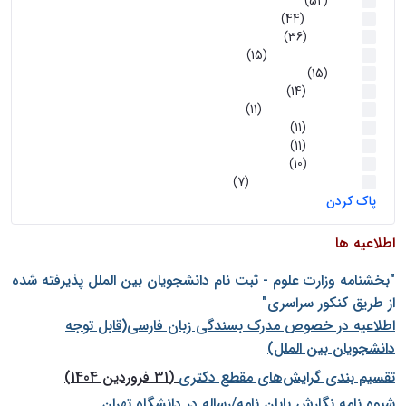
اخبار
(52)
سخنرانیها
(44)
رویدادها
(36)
اخبار و رویداد ها
(15)
اخبار
(15)
روز پروژه
(14)
کارگاه‌های آموزشی
(11)
روز پروژه
(11)
پژوهشی
(11)
رویدادها
(10)
اخبار هوش و رباتیک
(7)
پاک کردن
اطلاعیه ها
"بخشنامه وزارت علوم - ثبت نام دانشجويان بين الملل پذيرفته شده
از طريق كنكور سراسری"
اطلاعیه در خصوص مدرک بسندگی زبان فارسی(قابل توجه
دانشجویان بین الملل)
تقسیم بندی گرایش‌های مقطع دکتری
(31 فروردین 1404)
شيوه نامه نگارش پايان نامه/رساله در دانشگاه تهران