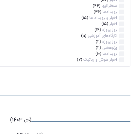
اخبار
(52)
سخنرانیها
(44)
رویدادها
(36)
اخبار و رویداد ها
(15)
اخبار
(15)
روز پروژه
(14)
کارگاه‌های آموزشی
(11)
روز پروژه
(11)
پژوهشی
(11)
رویدادها
(10)
اخبار هوش و رباتیک
(7)
اطلاعیه ها
"بخشنامه وزارت علوم - ثبت نام دانشجويان بين الملل پذيرفته شد
اطلاعیه در خصوص مدرک بسندگی زبان فارسی(قابل توجه دانشجویان 
تقسیم بندی گرایش‌های مقطع دکتری
(31 فروردین 1404)
شيوه نامه نگارش پايان نامه/رساله در دانشگاه تهران
(دی 1403)
اطلاعیه در خصوص ارسال فرم درخواست آموزشی
نحوه دریافت تاییدیه تحصیلی مقطع قبل در خصوص دانشجویان مقاط