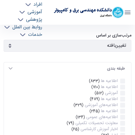
افراد
دانشکده مهندسی برق و کامپیوتر
آموزشی
دانشگاه تهران
پژوهشی
روابط بین الملل
آرشیو اطلاعیه ها - ece- دانشکده مهندسی برق و
خدمات
مرتب‌سازی بر اساس
جذب نیرو
کامپیوتر
طبقه بندی
اطلاعیه ها
(833)
اطلاعیه ها
(710)
آموزشی
(512)
اطلاعیه ها
(489)
اطلاعیه‌های‌ آموزشی
(329)
اطلاعیه ها
(245)
اطلاعیه‌های عمومی
(134)
معاونت تحصیلات تکمیلی
(79)
اخبار آموزش کارشناسی
(65)