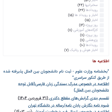
اخبار
(52)
سخنرانیها
(44)
رویدادها
(36)
اخبار و رویداد ها
(15)
اخبار
(15)
روز پروژه
(14)
کارگاه‌های آموزشی
(11)
روز پروژه
(11)
پژوهشی
(11)
رویدادها
(10)
اخبار هوش و رباتیک
(7)
اطلاعیه ها
"بخشنامه وزارت علوم - ثبت نام دانشجويان بين الملل پذيرفته شده
از طريق كنكور سراسری"
اطلاعیه در خصوص مدرک بسندگی زبان فارسی(قابل توجه
دانشجویان بین الملل)
تقسیم بندی گرایش‌های مقطع دکتری
(31 فروردین 1404)
شيوه نامه نگارش پايان نامه/رساله در دانشگاه تهران
اطلاعیه در خصوص ارسال فرم درخواست آموزشی
(دی 1403)