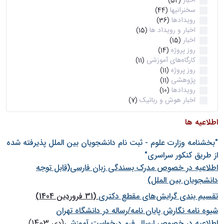
اخبار
(52)
سخنرانیها
(44)
رویدادها
(36)
اخبار و رویداد ها
(15)
اخبار
(15)
روز پروژه
(14)
کارگاه‌های آموزشی
(11)
روز پروژه
(11)
پژوهشی
(11)
رویدادها
(10)
اخبار هوش و رباتیک
(7)
اطلاعیه ها
"بخشنامه وزارت علوم - ثبت نام دانشجويان بين الملل پذيرفته شده
از طريق كنكور سراسری"
اطلاعیه در خصوص مدرک بسندگی زبان فارسی(قابل توجه
دانشجویان بین الملل)
تقسیم بندی گرایش‌های مقطع دکتری
(31 فروردین 1404)
شيوه نامه نگارش پايان نامه/رساله در دانشگاه تهران
اطلاعیه در خصوص ارسال فرم درخواست آموزشی
(دی 1403)