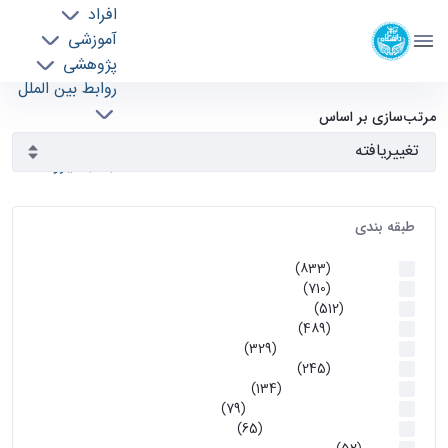
افراد
دانشکده مهندسی برق و کامپیوتر
آموزشی
دانشگاه تهران
پژوهشی
روابط بین الملل
آرشیو اطلاعیه ها - ece- دانشکده مهندسی برق و
خدمات
مرتب‌سازی بر اساس
جذب نیرو
کامپیوتر
طبقه بندی
اطلاعیه ها
(833)
اطلاعیه ها
(710)
آموزشی
(512)
اطلاعیه ها
(489)
اطلاعیه‌های‌ آموزشی
(329)
اطلاعیه ها
(245)
اطلاعیه‌های عمومی
(134)
معاونت تحصیلات تکمیلی
(79)
اخبار آموزش کارشناسی
(65)