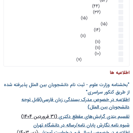
اخبار
(52)
سخنرانیها
(44)
رویدادها
(36)
اخبار و رویداد ها
(15)
اخبار
(15)
روز پروژه
(14)
کارگاه‌های آموزشی
(11)
روز پروژه
(11)
پژوهشی
(11)
رویدادها
(10)
اخبار هوش و رباتیک
(7)
اطلاعیه ها
"بخشنامه وزارت علوم - ثبت نام دانشجويان بين الملل پذيرفته شده
از طريق كنكور سراسری"
اطلاعیه در خصوص مدرک بسندگی زبان فارسی(قابل توجه
دانشجویان بین الملل)
تقسیم بندی گرایش‌های مقطع دکتری
(31 فروردین 1404)
شيوه نامه نگارش پايان نامه/رساله در دانشگاه تهران
اطلاعیه در خصوص ارسال فرم درخواست آموزشی
(دی 1403)